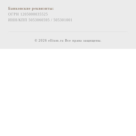
Банковские реквизиты:
ОГРН 1205000035525
ИНН/КПП 5053060595 / 505301001
© 2026 ellium.ru Все права защищены.
Заказать звонок